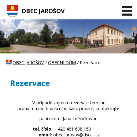
OBEC JAROŠOV
OBEC JAROŠOV
/
OBECNÍ DŮM
/ Rezervace
Rezervace
V případě zájmu o rezervaci termínu
pronájmu multifunkčního sálu, prosím, kontaktujte
paní účetní Janu Lněničkovou
tel. číslo:
+ 420 461 638 150
email:
obec.jarosov@tiscali.cz