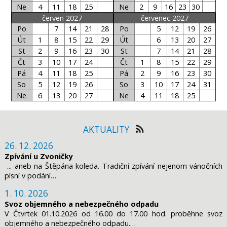
Ne
4
11
18
25
Ne
2
9
16
23
30
červen 2027
červenec 2027
Po
7
14
21
28
Po
5
12
19
26
Út
1
8
15
22
29
Út
6
13
20
27
St
2
9
16
23
30
St
7
14
21
28
Čt
3
10
17
24
Čt
1
8
15
22
29
Pá
4
11
18
25
Pá
2
9
16
23
30
So
5
12
19
26
So
3
10
17
24
31
Ne
6
13
20
27
Ne
4
11
18
25
AKTUALITY
26. 12. 2026
Zpívání u Zvoničky
... aneb na Štěpána koleda. Tradiční zpívání nejenom vánočních
písní v podání…
1. 10. 2026
Svoz objemného a nebezpečného odpadu
V Čtvrtek 01.10.2026 od 16.00 do 17.00 hod. proběhne svoz
objemného a nebezpečného odpadu.…