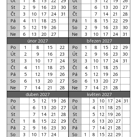
Út
1
8
15
22
29
Út
5
12
19
26
St
2
9
16
23
30
St
6
13
20
27
Čt
3
10
17
24
31
Čt
7
14
21
28
Pá
4
11
18
25
Pá
1
8
15
22
29
So
5
12
19
26
So
2
9
16
23
30
Ne
6
13
20
27
Ne
3
10
17
24
31
únor 2027
březen 2027
Po
1
8
15
22
Po
1
8
15
22
29
Út
2
9
16
23
Út
2
9
16
23
30
St
3
10
17
24
St
3
10
17
24
31
Čt
4
11
18
25
Čt
4
11
18
25
Pá
5
12
19
26
Pá
5
12
19
26
So
6
13
20
27
So
6
13
20
27
Ne
7
14
21
28
Ne
7
14
21
28
duben 2027
květen 2027
Po
5
12
19
26
Po
3
10
17
24
31
Út
6
13
20
27
Út
4
11
18
25
St
7
14
21
28
St
5
12
19
26
Čt
1
8
15
22
29
Čt
6
13
20
27
Pá
2
9
16
23
30
Pá
7
14
21
28
So
3
10
17
24
So
1
8
15
22
29