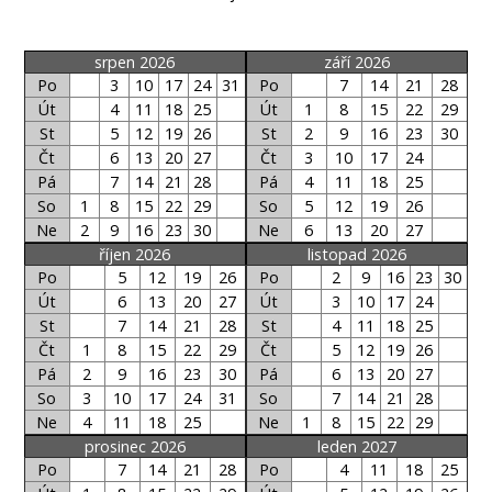
srpen 2026
září 2026
Po
3
10
17
24
31
Po
7
14
21
28
Út
4
11
18
25
Út
1
8
15
22
29
St
5
12
19
26
St
2
9
16
23
30
Čt
6
13
20
27
Čt
3
10
17
24
Pá
7
14
21
28
Pá
4
11
18
25
So
1
8
15
22
29
So
5
12
19
26
Ne
2
9
16
23
30
Ne
6
13
20
27
říjen 2026
listopad 2026
Po
5
12
19
26
Po
2
9
16
23
30
Út
6
13
20
27
Út
3
10
17
24
St
7
14
21
28
St
4
11
18
25
Čt
1
8
15
22
29
Čt
5
12
19
26
Pá
2
9
16
23
30
Pá
6
13
20
27
So
3
10
17
24
31
So
7
14
21
28
Ne
4
11
18
25
Ne
1
8
15
22
29
prosinec 2026
leden 2027
Po
7
14
21
28
Po
4
11
18
25